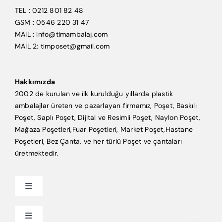
TEL : 0212 801 82 48
GSM : 0546 220 31 47
MAİL : info@timambalaj.com
MAİL 2: timposet@gmail.com
Hakkımızda
2002 de kurulan ve ilk kurulduğu yıllarda plastik
ambalajlar üreten ve pazarlayan firmamız, Poşet, Baskılı
Poşet, Saplı Poşet, Dijital ve Resimli Poşet, Naylon Poşet,
Mağaza Poşetleri,Fuar Poşetleri, Market Poşet,Hastane
Poşetleri, Bez Çanta, ve her türlü Poşet ve çantaları
üretmektedir.
Toggle
Navigation
Anasayfa
Toggle