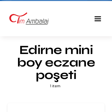
Skip
to
content
Toggle
Navigat
Anasayfa
Edirne mini
Baskılı Poşet
boy eczane
Ürünlerimiz
poşeti
1 item
Tim Ambalaj
Fiyatlandırma