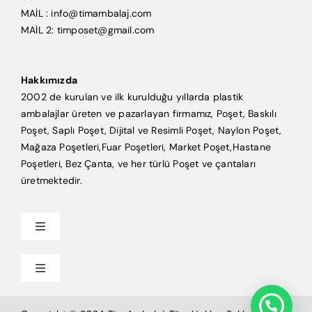
MAİL : info@timambalaj.com
MAİL 2: timposet@gmail.com
Hakkımızda
2002 de kurulan ve ilk kurulduğu yıllarda plastik
ambalajlar üreten ve pazarlayan firmamız, Poşet, Baskılı
Poşet, Saplı Poşet, Dijital ve Resimli Poşet, Naylon Poşet,
Mağaza Poşetleri,Fuar Poşetleri, Market Poşet,Hastane
Poşetleri, Bez Çanta, ve her türlü Poşet ve çantaları
üretmektedir.
Toggle
Navigation
Anasayfa
Toggle
Navigation
Mağaza Poşeti
Tim Ambalaj