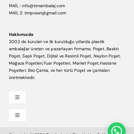
MAİL : info@timambalaj.com
MAİL 2: timposet@gmail.com
Hakkımızda
2002 de kurulan ve ilk kurulduğu yıllarda plastik
ambalajlar üreten ve pazarlayan firmamız, Poşet, Baskılı
Poşet, Saplı Poşet, Dijital ve Resimli Poşet, Naylon Poşet,
Mağaza Poşetleri,Fuar Poşetleri, Market Poşet,Hastane
Poşetleri, Bez Çanta, ve her türlü Poşet ve çantaları
üretmektedir.
Toggle
Navigation
Anasayfa
Toggle
Navigation
Mağaza Poşeti
Tim Ambalaj