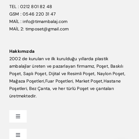
TEL : 0212 801 82 48
GSM : 0546 220 31 47
MAİL : info@timambalaj.com
MAİL 2: timposet@gmail.com
Hakkımızda
2002 de kurulan ve ilk kurulduğu yıllarda plastik
ambalajlar üreten ve pazarlayan firmamız, Poşet, Baskılı
Poşet, Saplı Poşet, Dijital ve Resimli Poşet, Naylon Poşet,
Mağaza Poşetleri,Fuar Poşetleri, Market Poşet,Hastane
Poşetleri, Bez Çanta, ve her türlü Poşet ve çantaları
üretmektedir.
Toggle
Navigation
Anasayfa
Toggle