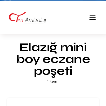
Skip
to
content
Toggle
Navigat
Anasayfa
Elazığ mini
Baskılı Poşet
boy eczane
Ürünlerimiz
poşeti
1 item
Tim Ambalaj
Fiyatlandırma