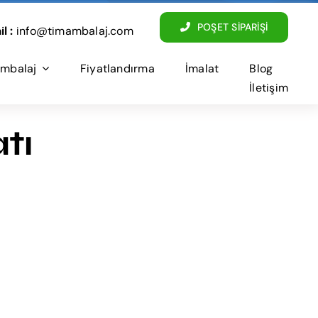
POŞET SİPARİŞİ
l :
info@timambalaj.com
mbalaj
Fiyatlandırma
İmalat
Blog
İletişim
tı