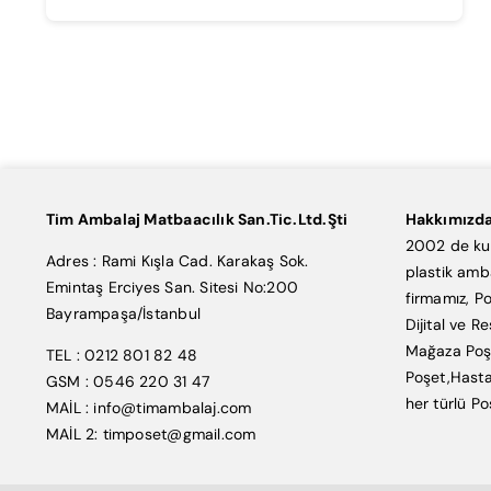
Tim Ambalaj Matbaacılık San.Tic.Ltd.Şti
Hakkımızd
2002 de kur
Adres : Rami Kışla Cad. Karakaş Sok.
plastik amb
Emintaş Erciyes San. Sitesi No:200
firmamız, Po
Bayrampaşa/İstanbul
Dijital ve R
Mağaza Poşe
TEL : 0212 801 82 48
Poşet,Hasta
GSM : 0546 220 31 47
her türlü Po
MAİL : info@timambalaj.com
MAİL 2: timposet@gmail.com