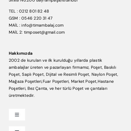
Sitesi No:200 Bayrampaşa/İstanbul
TEL : 0212 801 82 48
GSM : 0546 220 31 47
MAİL : info@timambalaj.com
MAİL 2: timposet@gmail.com
Hakkımızda
2002 de kurulan ve ilk kurulduğu yıllarda plastik
ambalajlar üreten ve pazarlayan firmamız, Poşet, Baskılı
Poşet, Saplı Poşet, Dijital ve Resimli Poşet, Naylon Poşet,
Mağaza Poşetleri,Fuar Poşetleri, Market Poşet,Hastane
Poşetleri, Bez Çanta, ve her türlü Poşet ve çantaları
üretmektedir.
Toggle
Navigation
Anasayfa