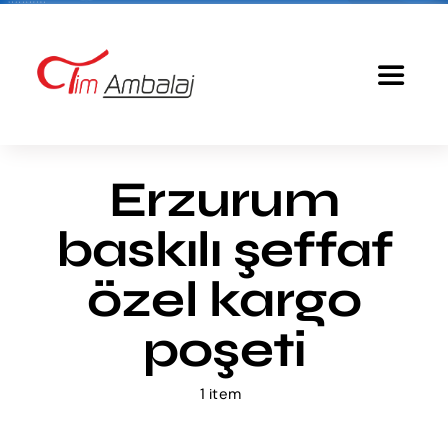
Skip
to
content
Toggle
Navigat
Anasayfa
Erzurum
Baskılı Poşet
baskılı şeffaf
Ürünlerimiz
özel kargo
poşeti
Tim Ambalaj
1 item
Fiyatlandırma