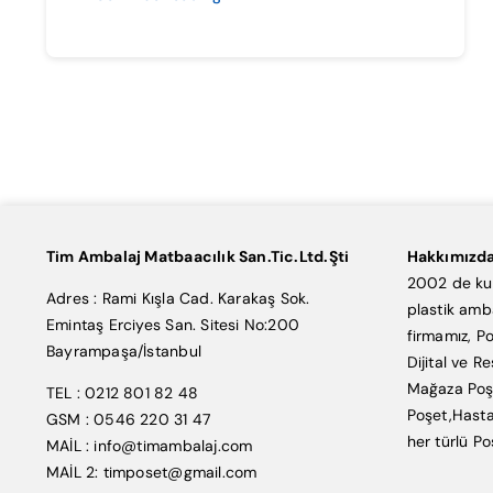
Tim Ambalaj Matbaacılık San.Tic.Ltd.Şti
Hakkımızd
2002 de kur
Adres : Rami Kışla Cad. Karakaş Sok.
plastik amb
Emintaş Erciyes San. Sitesi No:200
firmamız, Po
Bayrampaşa/İstanbul
Dijital ve R
Mağaza Poşe
TEL : 0212 801 82 48
Poşet,Hasta
GSM : 0546 220 31 47
her türlü Po
MAİL : info@timambalaj.com
MAİL 2: timposet@gmail.com