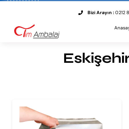
Skip
to
Bizi Arayın :
0212 8
content
Anasa
Eskişehir