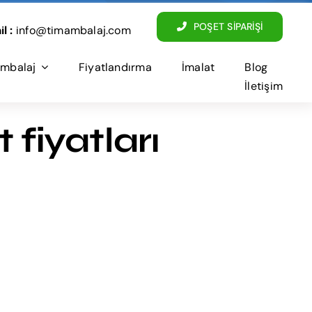
POŞET SİPARİŞİ
l :
info@timambalaj.com
mbalaj
Fiyatlandırma
İmalat
Blog
İletişim
 fiyatları