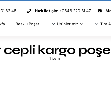
01 82 48
Hızlı İletişim :
0546 220 31 47
Mai
yfa
Baskılı Poşet
Ürünlerimiz
Tim A
 cepli kargo poşet
1 item