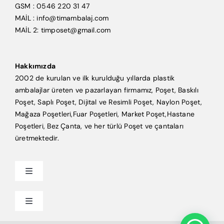
GSM : 0546 220 31 47
MAİL : info@timambalaj.com
MAİL 2: timposet@gmail.com
Hakkımızda
2002 de kurulan ve ilk kurulduğu yıllarda plastik
ambalajlar üreten ve pazarlayan firmamız, Poşet, Baskılı
Poşet, Saplı Poşet, Dijital ve Resimli Poşet, Naylon Poşet,
Mağaza Poşetleri,Fuar Poşetleri, Market Poşet,Hastane
Poşetleri, Bez Çanta, ve her türlü Poşet ve çantaları
üretmektedir.
Toggle
Navigation
Anasayfa
Toggle
Navigation