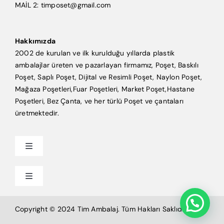
MAİL 2: timposet@gmail.com
Hakkımızda
2002 de kurulan ve ilk kurulduğu yıllarda plastik
ambalajlar üreten ve pazarlayan firmamız, Poşet, Baskılı
Poşet, Saplı Poşet, Dijital ve Resimli Poşet, Naylon Poşet,
Mağaza Poşetleri,Fuar Poşetleri, Market Poşet,Hastane
Poşetleri, Bez Çanta, ve her türlü Poşet ve çantaları
üretmektedir.
Toggle
Navigation
Anasayfa
Toggle
Navigation
Mağaza Poşeti
Tim Ambalaj
Copyright © 2024 Tim Ambalaj. Tüm Hakları Saklıdır.