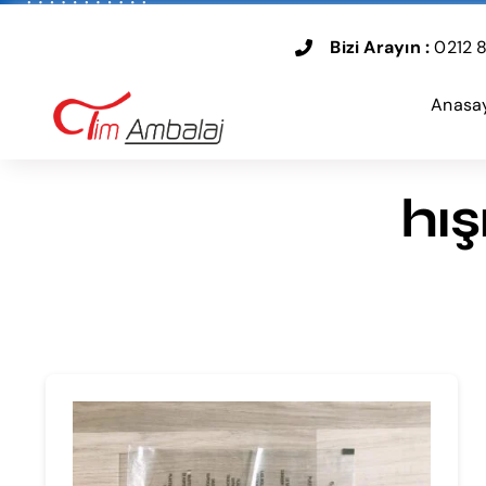
Skip
to
Bizi Arayın :
0212 8
content
Anasa
hış