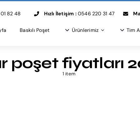
01 82 48
Hızlı İletişim :
0546 220 31 47
Mai
yfa
Baskılı Poşet
Ürünlerimiz
Tim A
ır poşet fiyatları 
1 item