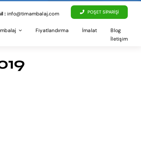
POŞET SİPARİŞİ
l :
info@timambalaj.com
mbalaj
Fiyatlandırma
İmalat
Blog
İletişim
2019