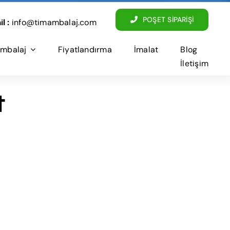
POŞET SİPARİŞİ
l :
info@timambalaj.com
mbalaj
Fiyatlandırma
İmalat
Blog
İletişim
t