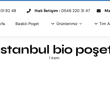
01 82 48
Hızlı İletişim :
0546 220 31 47
Mai
yfa
Baskılı Poşet
Ürünlerimiz
Tim A
istanbul bio poşe
1 item