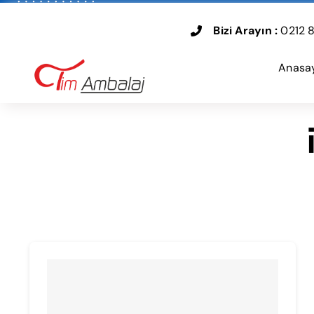
Skip
to
Bizi Arayın :
0212 8
content
Anasa