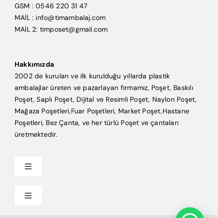
GSM : 0546 220 31 47
MAİL : info@timambalaj.com
MAİL 2: timposet@gmail.com
Hakkımızda
2002 de kurulan ve ilk kurulduğu yıllarda plastik
ambalajlar üreten ve pazarlayan firmamız, Poşet, Baskılı
Poşet, Saplı Poşet, Dijital ve Resimli Poşet, Naylon Poşet,
Mağaza Poşetleri,Fuar Poşetleri, Market Poşet,Hastane
Poşetleri, Bez Çanta, ve her türlü Poşet ve çantaları
üretmektedir.
Toggle
Navigation
Anasayfa
Toggle
Navigation