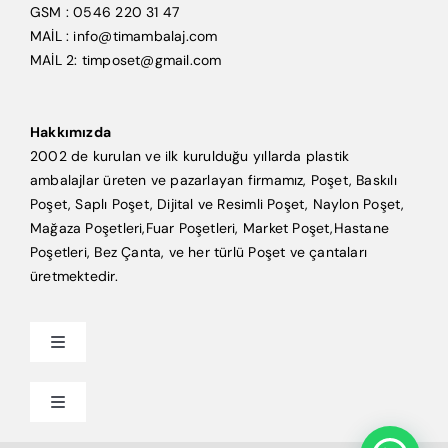
GSM : 0546 220 31 47
MAİL : info@timambalaj.com
MAİL 2: timposet@gmail.com
Hakkımızda
2002 de kurulan ve ilk kurulduğu yıllarda plastik
ambalajlar üreten ve pazarlayan firmamız, Poşet, Baskılı
Poşet, Saplı Poşet, Dijital ve Resimli Poşet, Naylon Poşet,
Mağaza Poşetleri,Fuar Poşetleri, Market Poşet,Hastane
Poşetleri, Bez Çanta, ve her türlü Poşet ve çantaları
üretmektedir.
Toggle
Navigation
Anasayfa
Toggle
Navigation