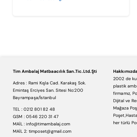
Tim Ambalaj Matbaacılık San.Tic.Ltd.Şti
Hakkımızd
2002 de kur
Adres : Rami Kışla Cad. Karakaş Sok.
plastik amb
Emintaş Erciyes San. Sitesi No:200
firmamız, Po
Bayrampaşa/İstanbul
Dijital ve R
Mağaza Poşe
TEL : 0212 801 82 48
Poşet,Hasta
GSM : 0546 220 31 47
her türlü Po
MAİL : info@timambalaj.com
MAİL 2: timposet@gmail.com