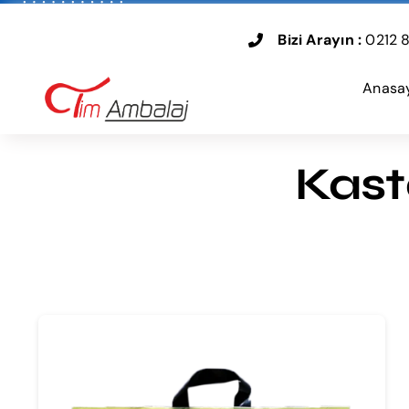
Skip
to
Bizi Arayın :
0212 8
content
Anasa
Kast