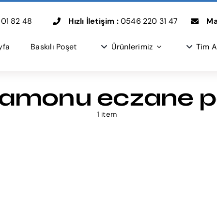
01 82 48
Hızlı İletişim :
0546 220 31 47
Mai
yfa
Baskılı Poşet
Ürünlerimiz
Tim A
amonu eczane p
1 item