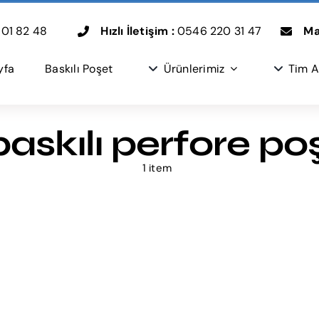
01 82 48
Hızlı İletişim :
0546 220 31 47
Mai
yfa
Baskılı Poşet
Ürünlerimiz
Tim A
 baskılı perfore po
1 item