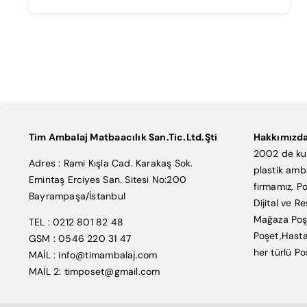
Tim Ambalaj Matbaacılık San.Tic.Ltd.Şti
Hakkımızd
2002 de kur
Adres : Rami Kışla Cad. Karakaş Sok.
plastik amb
Emintaş Erciyes San. Sitesi No:200
firmamız, Po
Bayrampaşa/İstanbul
Dijital ve R
Mağaza Poşe
TEL : 0212 801 82 48
Poşet,Hasta
GSM : 0546 220 31 47
her türlü Po
MAİL : info@timambalaj.com
MAİL 2: timposet@gmail.com