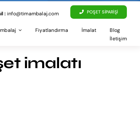
POŞET SİPARİŞİ
l :
info@timambalaj.com
mbalaj
Fiyatlandırma
İmalat
Blog
İletişim
şet imalatı