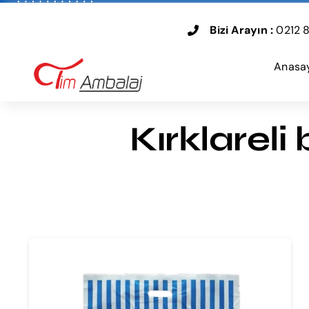
Skip
to
Bizi Arayın :
0212 8
content
Anasa
Kırklareli