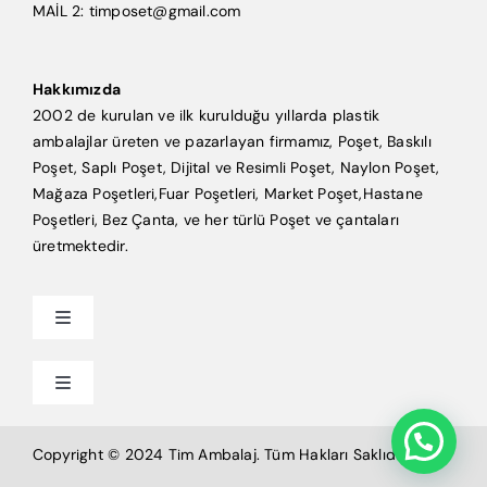
MAİL 2: timposet@gmail.com
Hakkımızda
2002 de kurulan ve ilk kurulduğu yıllarda plastik
ambalajlar üreten ve pazarlayan firmamız, Poşet, Baskılı
Poşet, Saplı Poşet, Dijital ve Resimli Poşet, Naylon Poşet,
Mağaza Poşetleri,Fuar Poşetleri, Market Poşet,Hastane
Poşetleri, Bez Çanta, ve her türlü Poşet ve çantaları
üretmektedir.
Toggle
Navigation
Anasayfa
Toggle
Navigation
Mağaza Poşeti
Tim Ambalaj
Copyright © 2024 Tim Ambalaj. Tüm Hakları Saklıdır.