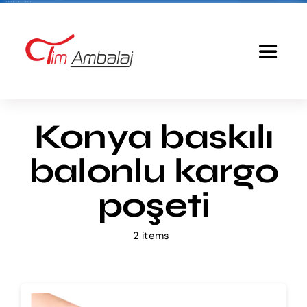
Skip
to
content
Toggle
Navigat
Anasayfa
Konya baskılı
Baskılı Poşet
balonlu kargo
Ürünlerimiz
poşeti
2 items
Tim Ambalaj
Fiyatlandırma