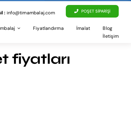
POŞET SİPARİŞİ
l :
info@timambalaj.com
mbalaj
Fiyatlandırma
İmalat
Blog
İletişim
 fiyatları