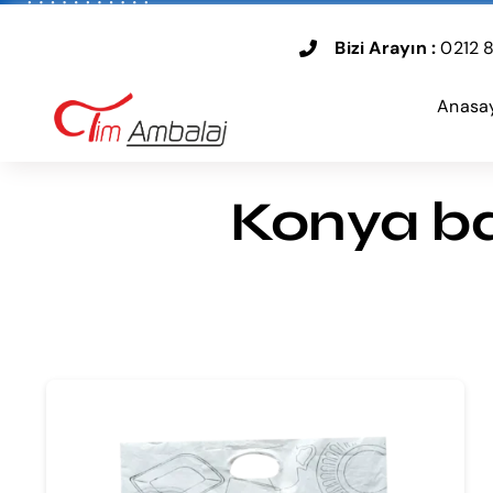
Skip
to
Bizi Arayın :
0212 8
content
Anasa
Konya bas