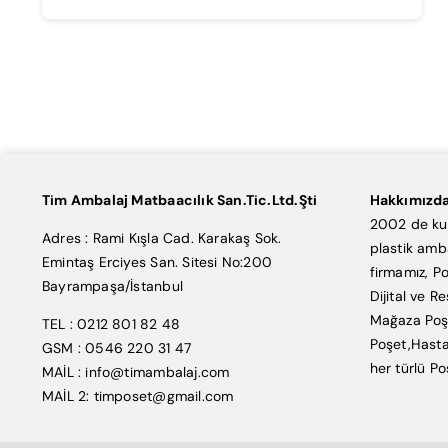
Tim Ambalaj Matbaacılık San.Tic.Ltd.Şti
Hakkımızd
2002 de kur
Adres : Rami Kışla Cad. Karakaş Sok.
plastik amb
Emintaş Erciyes San. Sitesi No:200
firmamız, Po
Bayrampaşa/İstanbul
Dijital ve R
Mağaza Poşe
TEL : 0212 801 82 48
Poşet,Hasta
GSM : 0546 220 31 47
her türlü Po
MAİL : info@timambalaj.com
MAİL 2: timposet@gmail.com