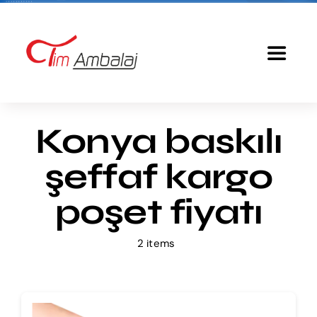
Skip
to
content
Toggle
Navigat
Anasayfa
Konya baskılı
Baskılı Poşet
şeffaf kargo
Ürünlerimiz
poşet fiyatı
2 items
Tim Ambalaj
Fiyatlandırma