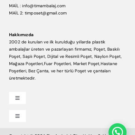
MAİL : info@timambalaj.com
MAİL 2: timposet@gmail.com
Hakkımızda
2002 de kurulan ve ilk kurulduğu yıllarda plastik
ambalajlar üreten ve pazarlayan firmamız, Poşet, Baskılı
Poşet, Saplı Poşet, Dijital ve Resimli Poşet, Naylon Poşet,
Mağaza Poşetleri,Fuar Poşetleri, Market Poşet,Hastane
Poşetleri, Bez Çanta, ve her türlü Poşet ve çantaları
üretmektedir.
Toggle
Navigation
Anasayfa
Toggle
Navigation
Mağaza Poşeti
Tim Ambalaj