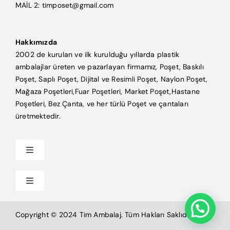
MAİL 2: timposet@gmail.com
Hakkımızda
2002 de kurulan ve ilk kurulduğu yıllarda plastik
ambalajlar üreten ve pazarlayan firmamız, Poşet, Baskılı
Poşet, Saplı Poşet, Dijital ve Resimli Poşet, Naylon Poşet,
Mağaza Poşetleri,Fuar Poşetleri, Market Poşet,Hastane
Poşetleri, Bez Çanta, ve her türlü Poşet ve çantaları
üretmektedir.
Toggle
Navigation
Anasayfa
Toggle
Navigation
Mağaza Poşeti
Tim Ambalaj
Copyright © 2024 Tim Ambalaj. Tüm Hakları Saklıdır.