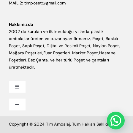
MAİL 2: timposet@gmail.com
Hakkımızda
2002 de kurulan ve ilk kurulduğu yıllarda plastik
ambalajlar üreten ve pazarlayan firmamız, Poşet, Baskılı
Poşet, Saplı Poşet, Dijital ve Resimli Poşet, Naylon Poşet,
Mağaza Poşetleri,Fuar Poşetleri, Market Poşet,Hastane
Poşetleri, Bez Çanta, ve her türlü Poşet ve çantaları
üretmektedir.
Toggle
Navigation
Anasayfa
Toggle
Navigation
Mağaza Poşeti
Tim Ambalaj
Copyright © 2024 Tim Ambalaj. Tüm Hakları Saklıdır.