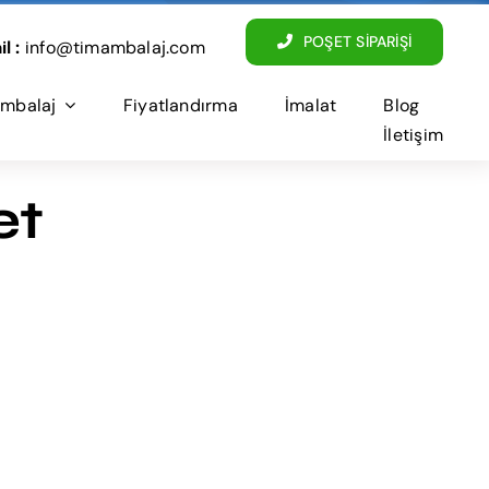
POŞET SİPARİŞİ
l :
info@timambalaj.com
mbalaj
Fiyatlandırma
İmalat
Blog
İletişim
et