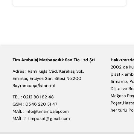
Tim Ambalaj Matbaacılık San.Tic.Ltd.Şti
Hakkımızd
2002 de kur
Adres : Rami Kışla Cad. Karakaş Sok.
plastik amb
Emintaş Erciyes San. Sitesi No:200
firmamız, Po
Bayrampaşa/İstanbul
Dijital ve R
Mağaza Poşe
TEL : 0212 801 82 48
Poşet,Hasta
GSM : 0546 220 31 47
her türlü Po
MAİL : info@timambalaj.com
MAİL 2: timposet@gmail.com