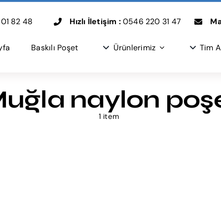
01 82 48
Hızlı İletişim :
0546 220 31 47
Mai
yfa
Baskılı Poşet
Ürünlerimiz
Tim A
uğla naylon poş
1 item