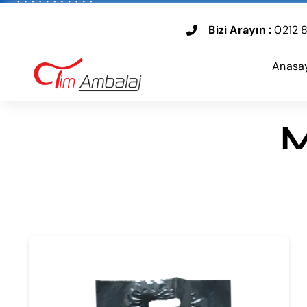
Skip
to
Bizi Arayın :
0212 8
content
Anasa
M