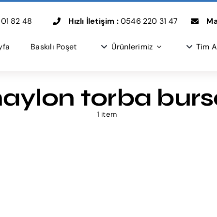
01 82 48
Hızlı İletişim :
0546 220 31 47
Mai
yfa
Baskılı Poşet
Ürünlerimiz
Tim A
naylon torba burs
1 item