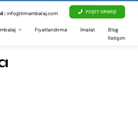
POŞET SİPARİŞİ
l :
info@timambalaj.com
mbalaj
Fiyatlandırma
İmalat
Blog
İletişim
a