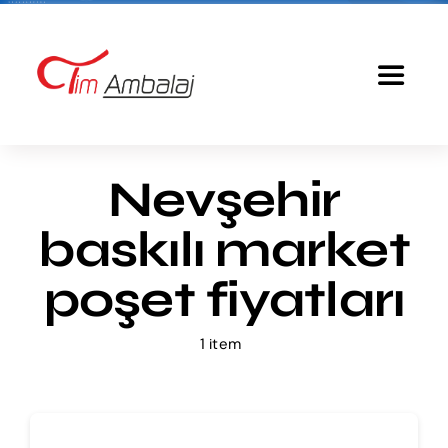
Skip
to
content
Toggle
Navigat
Anasayfa
Nevşehir
Baskılı Poşet
baskılı market
Ürünlerimiz
poşet fiyatları
1 item
Tim Ambalaj
Fiyatlandırma