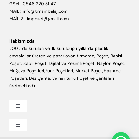
GSM : 0546 220 31 47
MAİL : info@timambalaj.com
MAİL 2: timposet@gmail.com
Hakkımızda
2002 de kurulan ve ilk kurulduğu yıllarda plastik
ambalajlar üreten ve pazarlayan firmamız, Poşet, Baskılı
Poşet, Saplı Poşet, Dijital ve Resimli Poşet, Naylon Poşet,
Mağaza Poşetleri,Fuar Poşetleri, Market Poşet,Hastane
Poşetleri, Bez Çanta, ve her türlü Poşet ve çantaları
üretmektedir.
Toggle
Navigation
Anasayfa
Toggle
Navigation