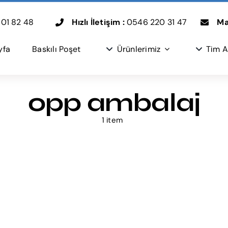
01 82 48
Hızlı İletişim :
0546 220 31 47
Mai
yfa
Baskılı Poşet
Ürünlerimiz
Tim A
opp ambalaj
1 item