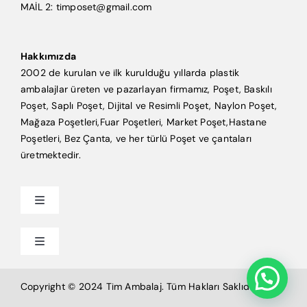
MAİL 2: timposet@gmail.com
Hakkımızda
2002 de kurulan ve ilk kurulduğu yıllarda plastik
ambalajlar üreten ve pazarlayan firmamız, Poşet, Baskılı
Poşet, Saplı Poşet, Dijital ve Resimli Poşet, Naylon Poşet,
Mağaza Poşetleri,Fuar Poşetleri, Market Poşet,Hastane
Poşetleri, Bez Çanta, ve her türlü Poşet ve çantaları
üretmektedir.
Toggle
Navigation
Anasayfa
Toggle
Navigation
Mağaza Poşeti
Tim Ambalaj
Copyright © 2024 Tim Ambalaj. Tüm Hakları Saklıdır.