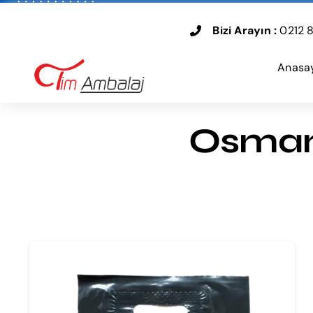
Skip
to
Bizi Arayın :
0212 8
content
Anasa
Osmani