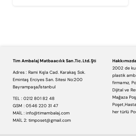
Tim Ambalaj Matbaacılık San.Tic.Ltd.Şti
Hakkımızd
2002 de kur
Adres : Rami Kışla Cad. Karakaş Sok.
plastik amb
Emintaş Erciyes San. Sitesi No:200
firmamız, Po
Bayrampaşa/İstanbul
Dijital ve R
Mağaza Poşe
TEL : 0212 801 82 48
Poşet,Hasta
GSM : 0546 220 31 47
her türlü Po
MAİL : info@timambalaj.com
MAİL 2: timposet@gmail.com