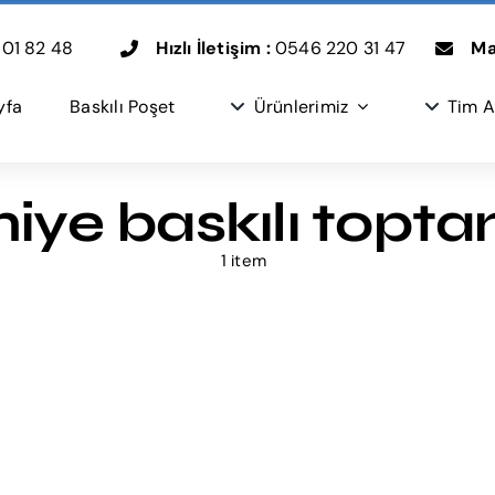
01 82 48
Hızlı İletişim :
0546 220 31 47
Mai
yfa
Baskılı Poşet
Ürünlerimiz
Tim A
ye baskılı topta
1 item