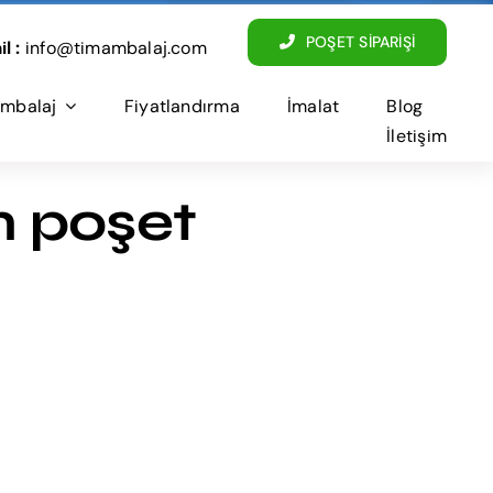
POŞET SİPARİŞİ
l :
info@timambalaj.com
mbalaj
Fiyatlandırma
İmalat
Blog
İletişim
n poşet