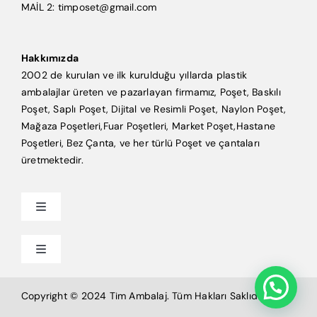
MAİL 2: timposet@gmail.com
Hakkımızda
2002 de kurulan ve ilk kurulduğu yıllarda plastik
ambalajlar üreten ve pazarlayan firmamız, Poşet, Baskılı
Poşet, Saplı Poşet, Dijital ve Resimli Poşet, Naylon Poşet,
Mağaza Poşetleri,Fuar Poşetleri, Market Poşet,Hastane
Poşetleri, Bez Çanta, ve her türlü Poşet ve çantaları
üretmektedir.
Toggle
Navigation
Anasayfa
Toggle
Navigation
Mağaza Poşeti
Tim Ambalaj
Copyright © 2024 Tim Ambalaj. Tüm Hakları Saklıdır.