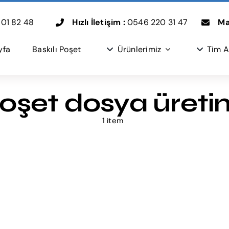
01 82 48
Hızlı İletişim :
0546 220 31 47
Mai
yfa
Baskılı Poşet
Ürünlerimiz
Tim A
oşet dosya üreti
1 item