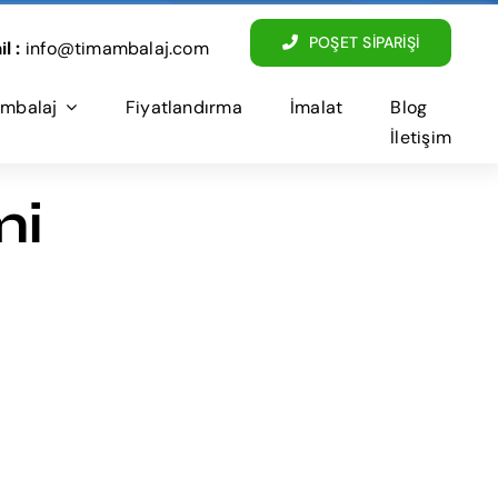
POŞET SİPARİŞİ
l :
info@timambalaj.com
mbalaj
Fiyatlandırma
İmalat
Blog
İletişim
mi