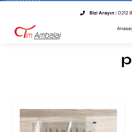
Skip
to
Bizi Arayın :
0212 8
content
Anasa
p