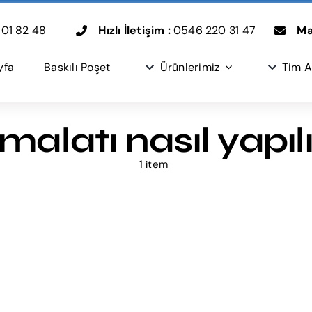
01 82 48
Hızlı İletişim :
0546 220 31 47
Mai
yfa
Baskılı Poşet
Ürünlerimiz
Tim A
malatı nasıl yapıl
1 item