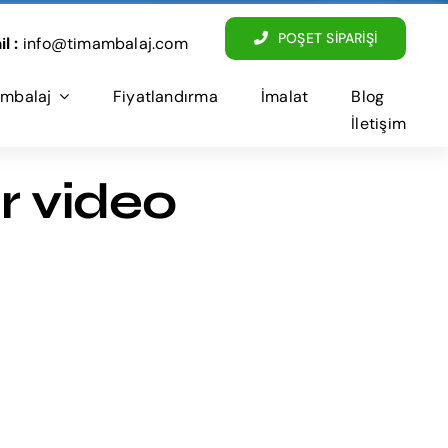
POŞET SİPARİŞİ
l :
info@timambalaj.com
mbalaj
Fiyatlandırma
İmalat
Blog
İletişim
ır video