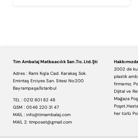
Tim Ambalaj Matbaacılık San.Tic.Ltd.Şti
Hakkımızd
2002 de kur
Adres : Rami Kışla Cad. Karakaş Sok.
plastik amb
Emintaş Erciyes San. Sitesi No:200
firmamız, Po
Bayrampaşa/İstanbul
Dijital ve R
Mağaza Poşe
TEL : 0212 801 82 48
Poşet,Hasta
GSM : 0546 220 31 47
her türlü Po
MAİL : info@timambalaj.com
MAİL 2: timposet@gmail.com