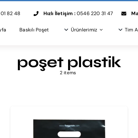
01 82 48
Hızlı İletişim :
0546 220 31 47
Mai
yfa
Baskılı Poşet
Ürünlerimiz
Tim A
poşet plastik
2 items