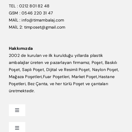
TEL : 0212 801 82 48
GSM : 0546 220 31 47
MAİL : info@timambalaj.com
MAİL 2: timposet@gmail.com
Hakkımızda
2002 de kurulan ve ilk kurulduğu yıllarda plastik
ambalajlar üreten ve pazarlayan firmamız, Poşet, Baskılı
Poşet, Saplı Poşet, Dijital ve Resimli Poşet, Naylon Poşet,
Mağaza Poşetleri,Fuar Poşetleri, Market Poşet,Hastane
Poşetleri, Bez Çanta, ve her türlü Poşet ve çantaları
üretmektedir.
Toggle
Navigation
Anasayfa
Toggle