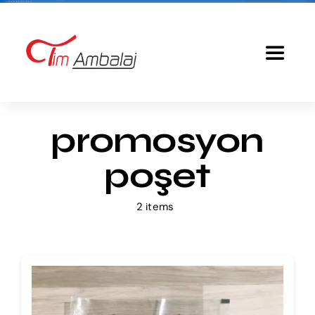
Skip
to
content
Toggle
Navigat
Anasayfa
promosyon
Baskılı Poşet
poşet
Ürünlerimiz
2 items
Tim Ambalaj
Fiyatlandırma