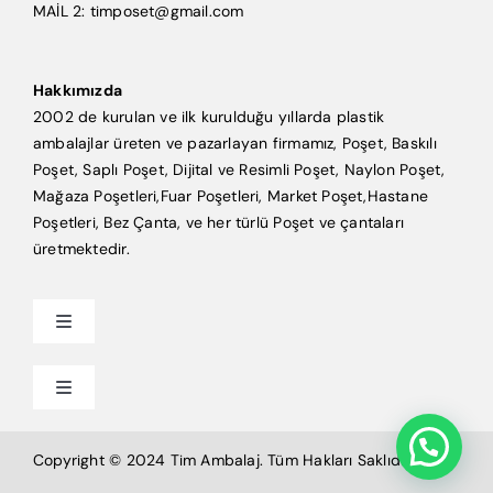
MAİL 2: timposet@gmail.com
Hakkımızda
2002 de kurulan ve ilk kurulduğu yıllarda plastik
ambalajlar üreten ve pazarlayan firmamız, Poşet, Baskılı
Poşet, Saplı Poşet, Dijital ve Resimli Poşet, Naylon Poşet,
Mağaza Poşetleri,Fuar Poşetleri, Market Poşet,Hastane
Poşetleri, Bez Çanta, ve her türlü Poşet ve çantaları
üretmektedir.
Toggle
Navigation
Anasayfa
Toggle
Navigation
Mağaza Poşeti
Tim Ambalaj
Copyright © 2024 Tim Ambalaj. Tüm Hakları Saklıdır.