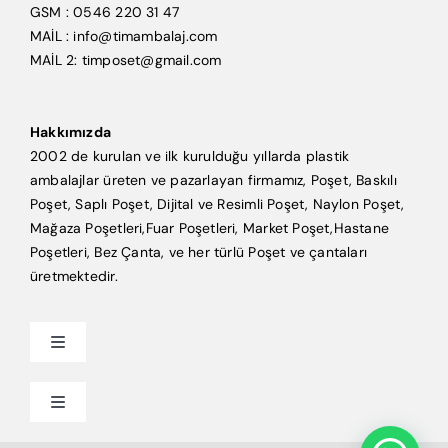
GSM : 0546 220 31 47
MAİL : info@timambalaj.com
MAİL 2: timposet@gmail.com
Hakkımızda
2002 de kurulan ve ilk kurulduğu yıllarda plastik
ambalajlar üreten ve pazarlayan firmamız, Poşet, Baskılı
Poşet, Saplı Poşet, Dijital ve Resimli Poşet, Naylon Poşet,
Mağaza Poşetleri,Fuar Poşetleri, Market Poşet,Hastane
Poşetleri, Bez Çanta, ve her türlü Poşet ve çantaları
üretmektedir.
Toggle
Navigation
Anasayfa
Toggle
Navigation