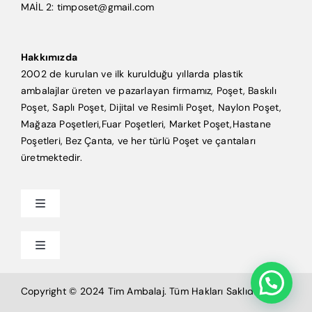
MAİL 2: timposet@gmail.com
Hakkımızda
2002 de kurulan ve ilk kurulduğu yıllarda plastik
ambalajlar üreten ve pazarlayan firmamız, Poşet, Baskılı
Poşet, Saplı Poşet, Dijital ve Resimli Poşet, Naylon Poşet,
Mağaza Poşetleri,Fuar Poşetleri, Market Poşet,Hastane
Poşetleri, Bez Çanta, ve her türlü Poşet ve çantaları
üretmektedir.
Toggle
Navigation
Anasayfa
Toggle
Navigation
Mağaza Poşeti
Tim Ambalaj
Copyright © 2024 Tim Ambalaj. Tüm Hakları Saklıdır.