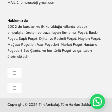
MAİL 2: timposet@gmail.com
Hakkımızda
2002 de kurulan ve ilk kurulduğu yıllarda plastik
ambalajlar üreten ve pazarlayan firmamız, Poşet, Baskılı
Poşet, Saplı Poşet, Dijital ve Resimli Poşet, Naylon Poşet,
Mağaza Poşetleri,Fuar Poşetleri, Market Poşet,Hastane
Poşetleri, Bez Çanta, ve her türlü Poşet ve çantaları
üretmektedir.
Toggle
Navigation
Anasayfa
Toggle
Navigation
Mağaza Poşeti
Tim Ambalaj
Copyright © 2024 Tim Ambalaj. Tüm Hakları Saklıdır.