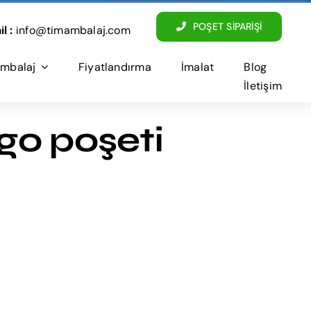
POŞET SİPARİŞİ
l :
info@timambalaj.com
mbalaj
Fiyatlandırma
İmalat
Blog
İletişim
rgo poşeti