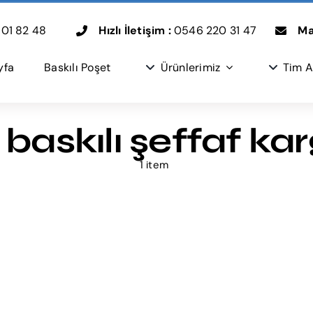
01 82 48
Hızlı İletişim :
0546 220 31 47
Mai
yfa
Baskılı Poşet
Ürünlerimiz
Tim A
baskılı şeffaf ka
1 item