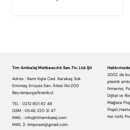
Tim Ambalaj Matbaacılık San.Tic.Ltd.Şti
Hakkımızd
2002 de kur
Adres : Rami Kışla Cad. Karakaş Sok.
plastik amb
Emintaş Erciyes San. Sitesi No:200
firmamız, Po
Bayrampaşa/İstanbul
Dijital ve R
Mağaza Poşe
TEL : 0212 801 82 48
Poşet,Hasta
GSM : 0546 220 31 47
her türlü Po
MAİL : info@timambalaj.com
MAİL 2: timposet@gmail.com