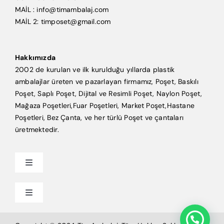
MAİL : info@timambalaj.com
MAİL 2: timposet@gmail.com
Hakkımızda
2002 de kurulan ve ilk kurulduğu yıllarda plastik
ambalajlar üreten ve pazarlayan firmamız, Poşet, Baskılı
Poşet, Saplı Poşet, Dijital ve Resimli Poşet, Naylon Poşet,
Mağaza Poşetleri,Fuar Poşetleri, Market Poşet,Hastane
Poşetleri, Bez Çanta, ve her türlü Poşet ve çantaları
üretmektedir.
Toggle
Navigation
Anasayfa
Toggle
Navigation
Mağaza Poşeti
Tim Ambalaj