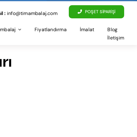
POŞET SİPARİŞİ
l :
info@timambalaj.com
mbalaj
Fiyatlandırma
İmalat
Blog
İletişim
rı