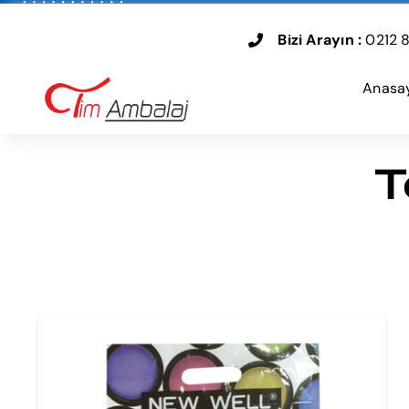
Skip
to
Bizi Arayın :
0212 8
content
Anasa
T