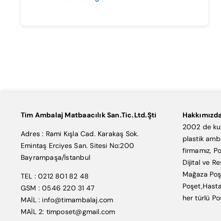
Tim Ambalaj Matbaacılık San.Tic.Ltd.Şti
Hakkımızd
2002 de kur
Adres : Rami Kışla Cad. Karakaş Sok.
plastik amb
Emintaş Erciyes San. Sitesi No:200
firmamız, Po
Bayrampaşa/İstanbul
Dijital ve R
Mağaza Poşe
TEL : 0212 801 82 48
Poşet,Hasta
GSM : 0546 220 31 47
her türlü Po
MAİL : info@timambalaj.com
MAİL 2: timposet@gmail.com