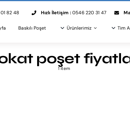
01 82 48
Hızlı İletişim :
0546 220 31 47
Mai
yfa
Baskılı Poşet
Ürünlerimiz
Tim A
okat poşet fiyatla
1 item