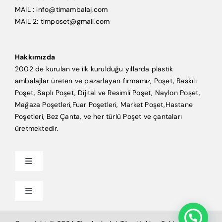
MAİL : info@timambalaj.com
MAİL 2: timposet@gmail.com
Hakkımızda
2002 de kurulan ve ilk kurulduğu yıllarda plastik
ambalajlar üreten ve pazarlayan firmamız, Poşet, Baskılı
Poşet, Saplı Poşet, Dijital ve Resimli Poşet, Naylon Poşet,
Mağaza Poşetleri,Fuar Poşetleri, Market Poşet,Hastane
Poşetleri, Bez Çanta, ve her türlü Poşet ve çantaları
üretmektedir.
Toggle
Navigation
Anasayfa
Toggle
Navigation
Mağaza Poşeti
Tim Ambalaj