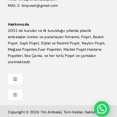
MAİL 2: timposet@gmail.com
Hakkımızda
2002 de kurulan ve ilk kurulduğu yıllarda plastik
ambalajlar üreten ve pazarlayan firmamız, Poşet, Baskılı
Poşet, Saplı Poşet, Dijital ve Resimli Poşet, Naylon Poşet,
Mağaza Poşetleri,Fuar Poşetleri, Market Poşet,Hastane
Poşetleri, Bez Çanta, ve her türlü Poşet ve çantaları
üretmektedir.
Toggle
Navigation
Anasayfa
Toggle
Navigation
Mağaza Poşeti
Tim Ambalaj
Copyright © 2024 Tim Ambalaj. Tüm Hakları Saklıdır.