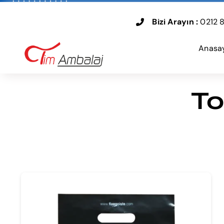
Skip
to
Bizi Arayın :
0212 8
content
Anasa
To