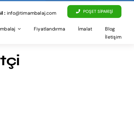
POŞET SİPARİŞİ
l :
info@timambalaj.com
mbalaj
Fiyatlandırma
İmalat
Blog
İletişim
tçi