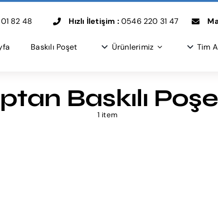
01 82 48
Hızlı İletişim :
0546 220 31 47
Mai
yfa
Baskılı Poşet
Ürünlerimiz
Tim A
ptan Baskılı Poşe
1 item