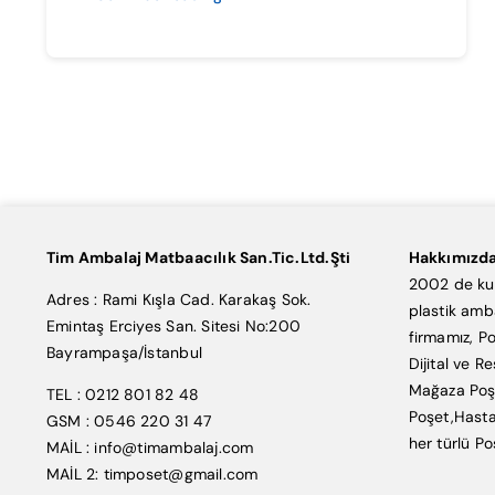
Tim Ambalaj Matbaacılık San.Tic.Ltd.Şti
Hakkımızd
2002 de kur
Adres : Rami Kışla Cad. Karakaş Sok.
plastik amb
Emintaş Erciyes San. Sitesi No:200
firmamız, Po
Bayrampaşa/İstanbul
Dijital ve R
Mağaza Poşe
TEL : 0212 801 82 48
Poşet,Hasta
GSM : 0546 220 31 47
her türlü Po
MAİL : info@timambalaj.com
MAİL 2: timposet@gmail.com