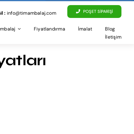
POŞET SİPARİŞİ
l :
info@timambalaj.com
mbalaj
Fiyatlandırma
İmalat
Blog
İletişim
atları