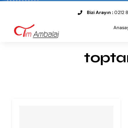
Skip
to
Bizi Arayın :
0212 8
content
Anasa
topta