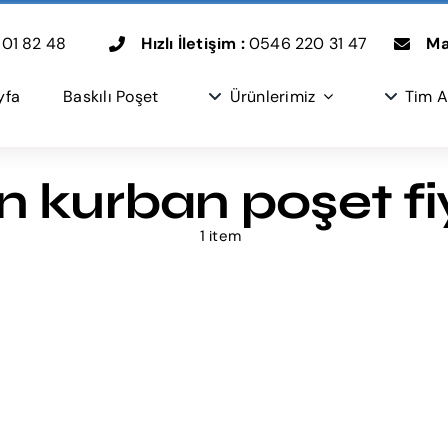
01 82 48
Hızlı İletişim :
0546 220 31 47
Mai
yfa
Baskılı Poşet
Ürünlerimiz
Tim A
n kurban poşet fiy
1 item