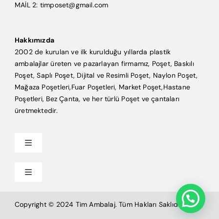
MAİL 2: timposet@gmail.com
Hakkımızda
2002 de kurulan ve ilk kurulduğu yıllarda plastik
ambalajlar üreten ve pazarlayan firmamız, Poşet, Baskılı
Poşet, Saplı Poşet, Dijital ve Resimli Poşet, Naylon Poşet,
Mağaza Poşetleri,Fuar Poşetleri, Market Poşet,Hastane
Poşetleri, Bez Çanta, ve her türlü Poşet ve çantaları
üretmektedir.
Toggle
Navigation
Anasayfa
Toggle
Navigation
Mağaza Poşeti
Tim Ambalaj
Copyright © 2024 Tim Ambalaj. Tüm Hakları Saklıdır.