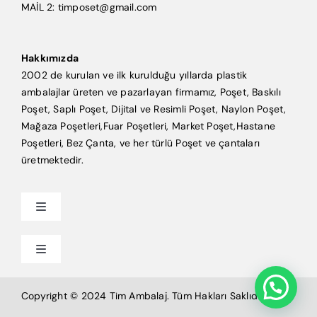
MAİL 2: timposet@gmail.com
Hakkımızda
2002 de kurulan ve ilk kurulduğu yıllarda plastik
ambalajlar üreten ve pazarlayan firmamız, Poşet, Baskılı
Poşet, Saplı Poşet, Dijital ve Resimli Poşet, Naylon Poşet,
Mağaza Poşetleri,Fuar Poşetleri, Market Poşet,Hastane
Poşetleri, Bez Çanta, ve her türlü Poşet ve çantaları
üretmektedir.
Toggle
Navigation
Anasayfa
Toggle
Navigation
Mağaza Poşeti
Tim Ambalaj
Copyright © 2024 Tim Ambalaj. Tüm Hakları Saklıdır.