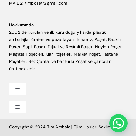
MAİL 2: timposet@gmail.com
Hakkımızda
2002 de kurulan ve ilk kurulduğu yıllarda plastik
ambalajlar üreten ve pazarlayan firmamız, Poşet, Baskılı
Poşet, Saplı Poşet, Dijital ve Resimli Poşet, Naylon Poşet,
Mağaza Poşetleri,Fuar Poşetleri, Market Poşet,Hastane
Poşetleri, Bez Çanta, ve her türlü Poşet ve çantaları
üretmektedir.
Toggle
Navigation
Anasayfa
Toggle
Navigation
Mağaza Poşeti
Tim Ambalaj
Copyright © 2024 Tim Ambalaj. Tüm Hakları Saklıdır.