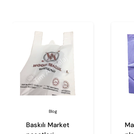
Marka
Değerini
Yansıtan
Baskılı
Poşet
Blog
Baskılı Market
Ma