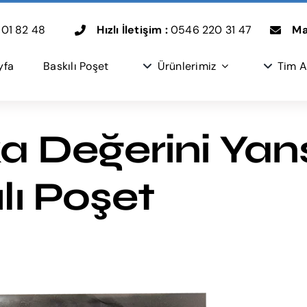
01 82 48
Hızlı İletişim :
0546 220 31 47
Mai
yfa
Baskılı Poşet
Ürünlerimiz
Tim A
a Değerini Yan
lı Poşet