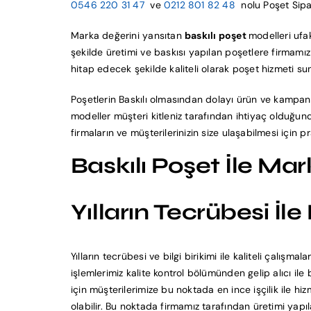
0546 220 31 47
ve
0212 801 82 48
nolu Poşet Sipar
Marka değerini yansıtan
baskılı poşet
modelleri ufa
şekilde üretimi ve baskısı yapılan poşetlere firmamı
hitap edecek şekilde kaliteli olarak poşet hizmeti su
Poşetlerin Baskılı olmasından dolayı ürün ve kampanya
modeller müşteri kitleniz tarafından ihtiyaç olduğunda
firmaların ve müşterilerinizin size ulaşabilmesi için p
Baskılı Poşet İle Ma
Yılların Tecrübesi İl
Yılların tecrübesi ve bilgi birikimi ile kaliteli çalışm
işlemlerimiz kalite kontrol bölümünden gelip alıcı il
için müşterilerimize bu noktada en ince işçilik ile h
olabilir. Bu noktada firmamız tarafından üretimi yapıla