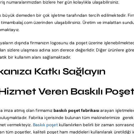
iş numaralarımızdan bizlere her gün kolaylıkla ulaşabilirsiniz.
k büyük demeden bir çok işletme tarafından tercih edilmektedir. Fi
z timambalaj.com üzerinden ulaşabilirsiniz. Üretim ve imalattan sund
nmaktayız.
ların dışında firmanızın logosunu da poşet üzerine işlenebilmektedir.
n sizlere ulaşması adına son derece değerlidir. Diğer ürünlere göre kı
ratik bir kullanım alanı sağlamaktadır.
rkanıza Katkı Sağlayın
e Hizmet Veren Baskılı Poşe
alara imza atmış olan firmamız
baskılı poşet fabrikası
arayan işletmele
e buluşmaktadır. Fabrika içerisinde bulunan tüm makinelerimize gerek
izmet vermekteyiz.
Baskılı poşet
kullanılırken belirli bir zaman sonras
n tüm poşetler, kaliteli poşet ham maddeleri kullanılarak üretildiği iç